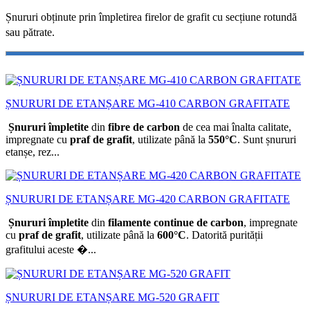
Șnururi obținute prin împletirea firelor de grafit cu secțiune rotundă
sau pătrate.
ȘNURURI DE ETANȘARE MG-410 CARBON GRAFITATE
Șnururi împletite
din
fibre de carbon
de cea mai înalta calitate,
impregnate cu
praf de grafit
, utilizate până la
550°C
. Sunt șnururi
etanșe, rez...
ȘNURURI DE ETANȘARE MG-420 CARBON GRAFITATE
Șnururi împletite
din
filamente continue de carbon
, impregnate
cu
praf de grafit
, utilizate până la
600°C
. Datorită purității
grafitului aceste �...
ȘNURURI DE ETANȘARE MG-520 GRAFIT