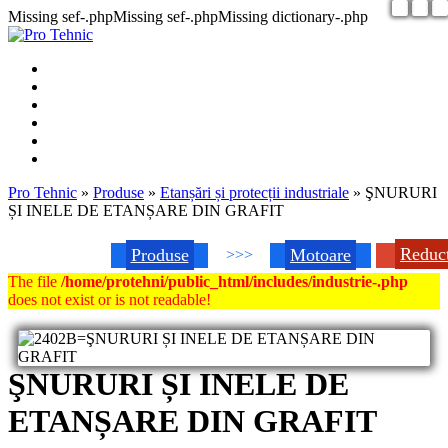
Missing sef-.phpMissing sef-.phpMissing dictionary-.php
Pro Tehnic
»
Produse
»
Etanșări și protecții industriale
»
ŞNURURI
ȘI INELE DE ETANȘARE DIN GRAFIT
Reduc
Produse
Motoare
>>>
The file
/home/protehni/public_html/includes/industrie-.php
does not exist or is not readable!
ŞNURURI ȘI INELE DE
ETANȘARE DIN GRAFIT