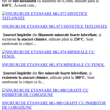
fire de
oțel inoxidabil
cu diametrul de 0,1mm, utilizate până la
650°C
. Această com...
ȘNURURI DE ETANȘARE MG-973 SINTETICE TEFLONATE
Șnururi împletite
din
filamente minerale foarte lubrefiate
, și
rezistente
la atacuri chimice
, utilizate până la
250°C
. Sunt
ramforsate la colțuri ...
ŞNURURI DE ETANȘARE MG-974 MINERALE CU FENOL
Șnururi împletite
din
fire minerale foarte lubrefiate
, și
rezistente la atacuri chimice
, utilizate până la
300°C
. Sunt
ramforsate la colțuri cu fe...
ŞNURURI DE ETANȘARE MG-980 GRAFIT CU INHIBITOR
DE COROZIUNE