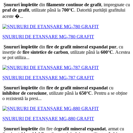
Șnururi împletite
din
filamente continue de grafit
, impregnate cu
praf de grafit
, utilizate până la
700°C
. Datorită purității grafitului
aceste �...
ȘNURURI DE ETANȘARE MG-780 GRAFIT
Șnururi împletite
din
fire de grafit mineral expandat pur
, cu
inserție de
fire sintetice de carbon
, utilizate până la
600°C
. Acestea
se pot utiliza...
ȘNURURI DE ETANȘARE MG-787 GRAFIT
Șnururi împletite
din
fire de grafit mineral expandat
cu
inhibitor de coroziune
, utilizate până la
650°C
. Pentru a se obține
o rezistentă la presi...
ȘNURURI DE ETANȘARE MG-880 GRAFIT
Șnururi împletite
din fire de
grafit mineral expandat
, armat cu