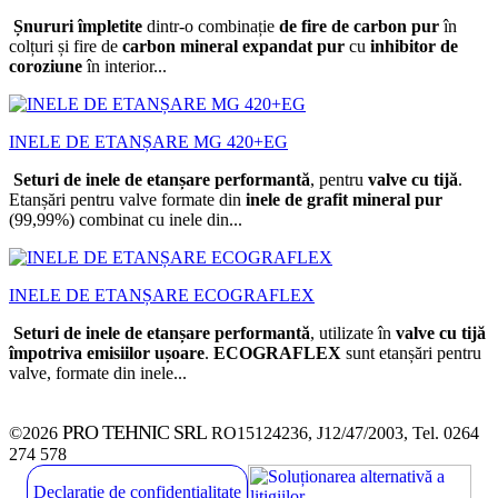
Șnururi împletite
dintr-o combinație
de fire de carbon pur
în
colțuri și fire de
carbon mineral expandat pur
cu
inhibitor de
coroziune
în interior...
INELE DE ETANȘARE MG 420+EG
Seturi de inele de etanșare performantă
, pentru
valve cu tijă
.
Etanșări pentru valve formate din
inele de grafit mineral pur
(99,99%) combinat cu inele din...
INELE DE ETANȘARE ECOGRAFLEX
Seturi de inele de etanșare performantă
, utilizate în
valve cu tijă
împotriva emisiilor ușoare
.
ECOGRAFLEX
sunt etanșări pentru
valve, formate din inele...
PRO TEHNIC SRL
©2026
RO15124236, J12/47/2003, Tel. 0264
274 578
Declarație de confidențialitate