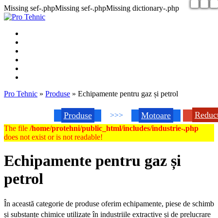
Missing sef-.phpMissing sef-.phpMissing dictionary-.php
Pro Tehnic
»
Produse
»
Echipamente pentru gaz și petrol
Reduc
Produse
Motoare
>>>
The file
/home/protehni/public_html/includes/industrie-.php
does not exist or is not readable!
Echipamente pentru gaz și
petrol
În această categorie de produse oferim echipamente, piese de schimb
și substanțe chimice utilizate în industriile extractive și de prelucrare