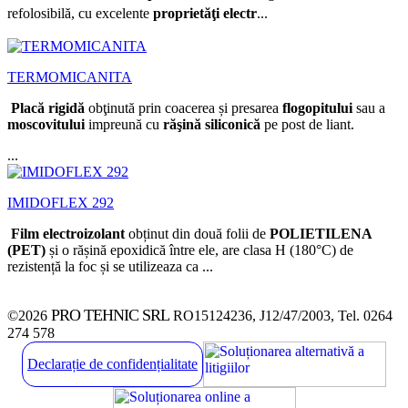
refolosibilă, cu excelente
proprietăţi electr
...
TERMOMICANITA
Placă rigidă
obţinută prin coacerea și presarea
flogopitului
sau a
moscovitului
impreună cu
răşină siliconică
pe post de liant.
...
IMIDOFLEX 292
Film electroizolant
obținut din două folii de
POLIETILENA
(PET)
și o rășină epoxidică între ele, are clasa H (180°C) de
rezistență la foc și se utilizeaza ca ...
PRO TEHNIC SRL
©2026
RO15124236, J12/47/2003, Tel. 0264
274 578
Declarație de confidențialitate