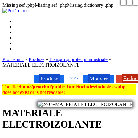
Missing sef-.phpMissing sef-.phpMissing dictionary-.php
Pro Tehnic
»
Produse
»
Etanșări și protecții industriale
»
MATERIALE ELECTROIZOLANTE
Reduc
Produse
Motoare
>>>
The file
/home/protehni/public_html/includes/industrie-.php
does not exist or is not readable!
MATERIALE
ELECTROIZOLANTE