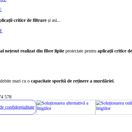
E
plicații critice de filtrare
și asi...
 nețesut realizat din fibre lipite
proiectate pentru
aplicații critice de
 debite mari cu o
capacitate sporită de reținere a murdăriei
.
74 578
de confidențialitate