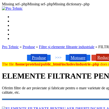
Missing sef-.phpMissing sef-.phpMissing dictionary-.php
Pro Tehnic
»
Produse
»
Filtre și elemente filtrante industriale
»
FILTR
Reduc
Produse
Motoare
>>>
The file
/home/protehni/public_html/includes/industrie-.php
does n
ELEMENTE FILTRANTE PE
Oferim filtre de aer proiectate și fabricate pentru o mare varietate de 
calitate, etc.