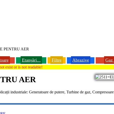
E PENTRU AER
toare
Etanșări...
Filtre
Abrazive
Gaz 
ot exist or is not readable!
NTRU AER
aplicații industriale: Generatoare de putere, Turbine de gaz, Compresoare