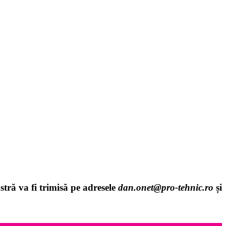
stră va fi trimisă pe adresele
dan.onet@pro-tehnic.ro
și