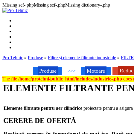
Missing sef-.phpMissing sef-.phpMissing dictionary-.php
Pro Tehnic
»
Produse
»
Filtre și elemente filtrante industriale
»
FILT
Reduc
Produse
Motoare
>>>
The file
/home/protehni/public_html/includes/industrie-.php
does n
ELEMENTE FILTRANTE PEN
Elemente filtrante pentru aer cilindrice
proiectate pentru a asigura
CERERE DE OFERTĂ
Realizați cererea în formularul de mai jos. Dacă 