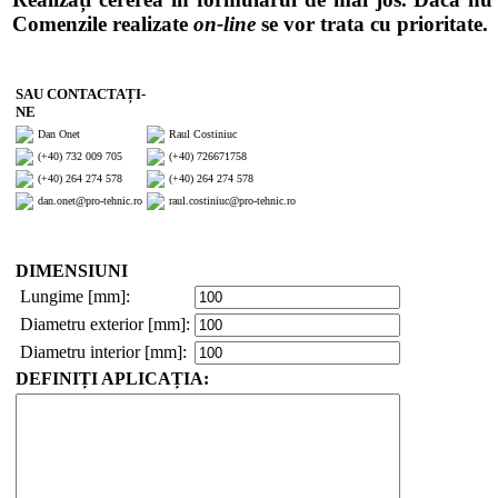
Comenzile realizate
on-line
se vor trata cu prioritate.
SAU CONTACTAȚI-
NE
Dan Onet
Raul Costiniuc
(+40) 732 009 705
(+40) 726671758
(+40) 264 274 578
(+40) 264 274 578
dan.onet@pro-tehnic.ro
raul.costiniuc@pro-tehnic.ro
DIMENSIUNI
Lungime [mm]:
Diametru exterior [mm]:
Diametru interior [mm]:
DEFINIȚI APLICAȚIA: