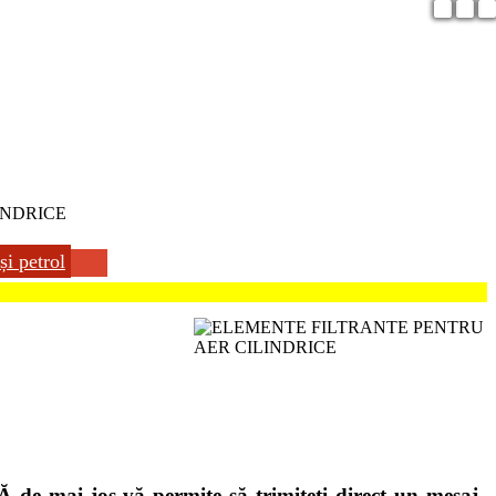
INDRICE
și petrol
e mai jos vă permite să trimiteți direct un mesaj.