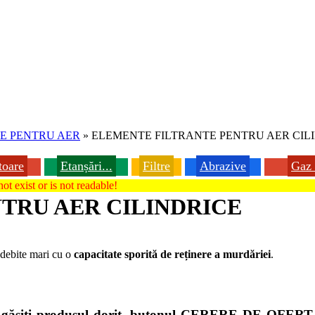
RE PENTRU AER
»
ELEMENTE FILTRANTE PENTRU AER CIL
toare
Etanșări...
Filtre
Abrazive
Gaz 
ot exist or is not readable!
TRU AER CILINDRICE
 debite mari cu o
capacitate sporită de reținere a murdăriei
.
nu găsiți produsul dorit, butonul CERERE DE OFERTĂ d