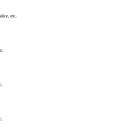
lice, etc.
tc.
c.
c.