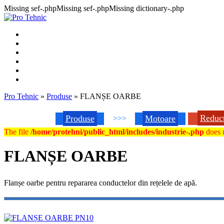
Missing sef-.phpMissing sef-.phpMissing dictionary-.php
Pro Tehnic
»
Produse
»
FLANȘE OARBE
Reduc
Produse
Motoare
>>>
The file
/home/protehni/public_html/includes/industrie-.php
does n
FLANȘE OARBE
Flanșe oarbe pentru repararea conductelor din rețelele de apă.