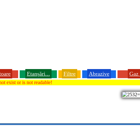
toare
Etanșări...
Filtre
Abrazive
Gaz 
ot exist or is not readable!