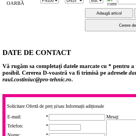
OARBĂ
DATE DE CONTACT
Vă rugăm sa completați datele marcate cu
*
pentru a f
posibil. Cererea D-voastră va fi trimisă pe adresele
da
raul.costiniuc@pro-tehnic.ro
.
Solicitare Ofertă de preț și/sau Informații adiționale
E-mail:
*
Mesaj:
Telefon:
*
Nume:
*