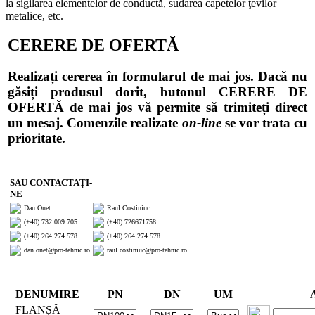
la sigilarea elementelor de conductă, sudarea capetelor ţevilor
metalice, etc.
CERERE DE OFERTĂ
Realizați cererea în formularul de mai jos. Dacă nu
găsiți produsul dorit, butonul CERERE DE
OFERTĂ de mai jos vă permite să trimiteți direct
un mesaj. Comenzile realizate
on-line
se vor trata cu
prioritate.
SAU CONTACTAȚI-
NE
Dan Onet
Raul Costiniuc
(+40) 732 009 705
(+40) 726671758
(+40) 264 274 578
(+40) 264 274 578
dan.onet@pro-tehnic.ro
raul.costiniuc@pro-tehnic.ro
DENUMIRE
PN
DN
UM
FLANȘĂ