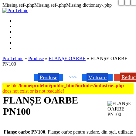
Missing sef-.phpMissing sef-.phpMissing dictionary-.php
Pro Tehnic
»
Produse
»
FLANȘE OARBE
»
FLANȘE OARBE
PN100
Reduc
Produse
Motoare
>>>
The file
/home/protehni/public_html/includes/industrie-.php
does not exist or is not readable!
FLANȘE OARBE
PN100
Flanșe oarbe PN100
. Flanşe oarbe pentru sudare, din oţel, utilizate