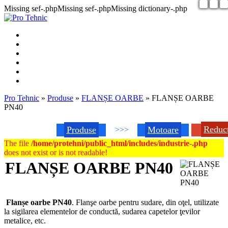
Missing sef-.phpMissing sef-.phpMissing dictionary-.php
Pro Tehnic
»
Produse
»
FLANȘE OARBE
»
FLANȘE OARBE
PN40
Reduc
Produse
Motoare
>>>
The file
/home/protehni/public_html/includes/industrie-.php
does not exist or is not readable!
FLANȘE OARBE PN40
Flanșe oarbe PN40
. Flanşe oarbe pentru sudare, din oţel, utilizate
la sigilarea elementelor de conductă, sudarea capetelor ţevilor
metalice, etc.