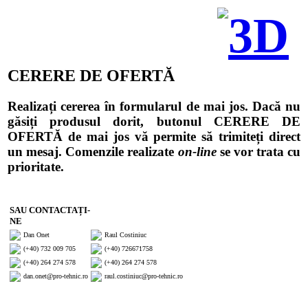
3D
CERERE DE OFERTĂ
Realizați cererea în formularul de mai jos. Dacă nu
găsiți produsul dorit, butonul CERERE DE
OFERTĂ de mai jos vă permite să trimiteți direct
un mesaj. Comenzile realizate
on-line
se vor trata cu
prioritate.
SAU CONTACTAȚI-
NE
Dan Onet
Raul Costiniuc
(+40) 732 009 705
(+40) 726671758
(+40) 264 274 578
(+40) 264 274 578
dan.onet@pro-tehnic.ro
raul.costiniuc@pro-tehnic.ro