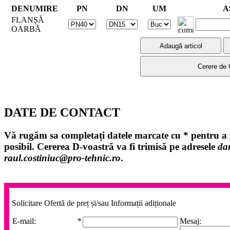
DENUMIRE
PN
DN
UM
A
FLANȘĂ
OARBĂ
DATE DE CONTACT
Vă rugăm sa completați datele marcate cu
*
pentru a f
posibil. Cererea D-voastră va fi trimisă pe adresele
da
raul.costiniuc@pro-tehnic.ro
.
Solicitare Ofertă de preț și/sau Informații adiționale
E-mail:
*
Mesaj: