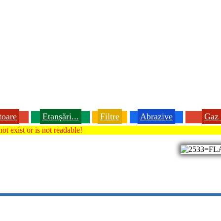
toare
Etanșări...
Filtre
Abrazive
Gaz 
ot exist or is not readable!