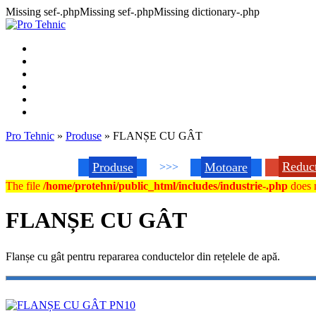
Missing sef-.phpMissing sef-.phpMissing dictionary-.php
Pro Tehnic
»
Produse
»
FLANȘE CU GÂT
Reduc
Produse
Motoare
>>>
The file
/home/protehni/public_html/includes/industrie-.php
does n
FLANȘE CU GÂT
Flanșe cu gât pentru repararea conductelor din rețelele de apă.