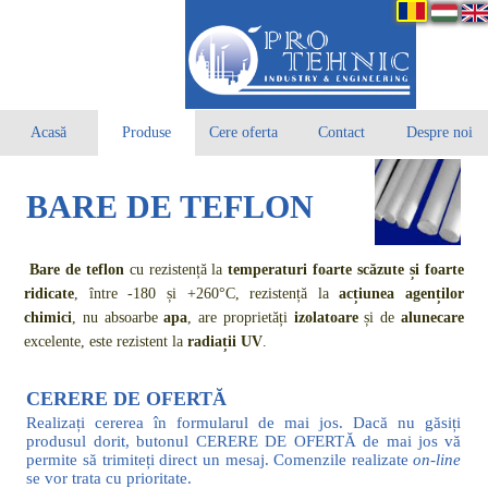
Acasă
Produse
Cere oferta
Contact
Despre noi
BARE DE TEFLON
Bare de teflon
cu rezistență la
temperaturi foarte scăzute și foarte
ridicate
, între -180 și +260°C, rezistență la
acțiunea agenților
chimici
, nu absoarbe
apa
, are proprietăți
izolatoare
și de
alunecare
excelente, este rezistent la
radiații UV
.
CERERE DE OFERTĂ
Realizați cererea în formularul de mai jos. Dacă nu găsiți
produsul dorit, butonul CERERE DE OFERTĂ de mai jos vă
permite să trimiteți direct un mesaj. Comenzile realizate
on-line
se vor trata cu prioritate.