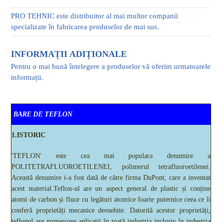
PRO TEHNIC este distribuitor al mai multor companii
specializate în fabricarea produselor de mai sus.
INFORMAȚII ADIȚIONALE
Pentru o mai bună întelegere a produselor vă oferim urmatoarele
informații.
BARE DE TEFLON
1.ISTORIC
'TEFLON' este cea mai populara denumire a
POLITETRAFLUOROETILENEI, polimerul tetrafluoroetilenei.
Această denumire i-a fost dată de către firma DuPont, care a inventat
acest material.Teflon-ul are un aspect general de plastic și conține
atomi de carbon și fluor cu legături atomice foarte puternice ceea ce îi
conferă proprietăți mecanice deosebite. Datorită acestor proprietăți,
teflonul are numeroase aplicații în toată industria inclusiv în industria