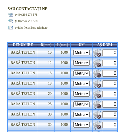
SAU CONTACTAȚI-NE
(+40) 264 274 578
(+40) 726 718 518
ovidiu.fleser@pro-tehnic.ro
DENUMIRE
D[mm]
L[mm]
UM
AȘ DORI
BARĂ TEFLON
10
1000
BARĂ TEFLON
12
1000
BARĂ TEFLON
15
1000
BARĂ TEFLON
18
1000
BARĂ TEFLON
20
1000
BARĂ TEFLON
25
1000
BARĂ TEFLON
30
1000
BARĂ TEFLON
35
1000