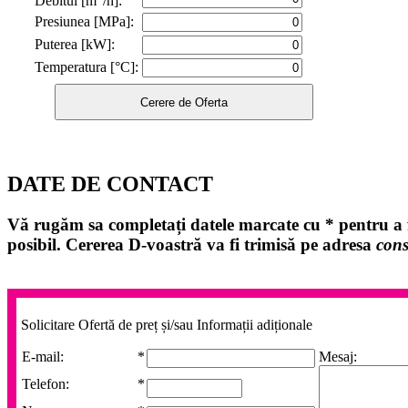
Debitul [m
/h]:
Presiunea [MPa]:
Puterea [kW]:
Temperatura [°C]:
DATE DE CONTACT
Vă rugăm sa completați datele marcate cu
*
pentru a f
posibil. Cererea D-voastră va fi trimisă pe adresa
cons
Solicitare Ofertă de preț și/sau Informații adiționale
E-mail:
*
Mesaj:
Telefon:
*