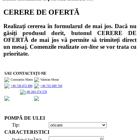
CERERE DE OFERTĂ
Realizați cererea în formularul de mai jos. Dacă nu
găsiți produsul dorit, butonul CERERE DE
OFERTĂ de mai jos vă permite să trimiteți direct
un mesaj. Comenzile realizate
on-line
se vor trata cu
prioritate.
SAU CONTACTAȚI-NE
Constantin Marin
Valerian Morar
+40 728 072 896
+40 732 009 704
+40 264 274 578
POMPĂ DE ULEI
Tip:
CARACTERISTICI
3