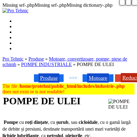
Missing sef-.phpMissing sef-.phpMissing dictionary-.php
Pro Tehnic
»
Produse
»
Motoare, convertizoare, pompe, piese de
schimb
»
POMPE INDUSTRIALE
»
POMPE DE ULEI
Reduc
Produse
Motoare
>>>
The file
/home/protehni/public_html/includes/industrie-.php
does not exist or is not readable!
POMPE DE ULEI
Pompe
cu
roți dințate
, cu
șurub
, sau
cicloidale
, cu o gamă largă
de debite și presiuni, destinate transportării unei mari varietăți de
lichide lubrifiante
, ca
petrolul
,
uleiurile
, etc.