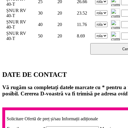
25
20
26.66
40-T
ȘNUR RV
30
20
23.52
40-T
ȘNUR RV
40
20
11.76
40-T
ȘNUR RV
50
20
8.69
40-T
DATE DE CONTACT
Vă rugăm sa completați datele marcate cu
*
pentru a f
posibil. Cererea D-voastră va fi trimisă pe adresa
ovid
Solicitare Ofertă de preț și/sau Informații adiționale