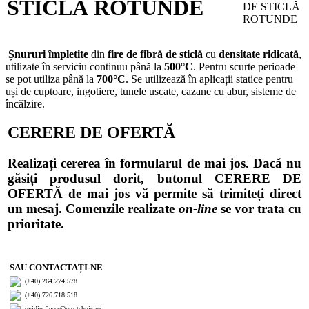
STICLĂ ROTUNDE
Șnururi împletite
din
fire de fibră de sticlă
cu
densitate ridicată
,
utilizate în serviciu continuu până la
500°C
. Pentru scurte perioade
se pot utiliza până la
700°C
. Se utilizează în aplicații statice pentru
uși de cuptoare, ingotiere, tunele uscate, cazane cu abur, sisteme de
încălzire.
CERERE DE OFERTĂ
Realizați cererea în formularul de mai jos. Dacă nu
găsiți produsul dorit, butonul CERERE DE
OFERTĂ de mai jos vă permite să trimiteți direct
un mesaj. Comenzile realizate
on-line
se vor trata cu
prioritate.
SAU CONTACTAȚI-NE
(+40) 264 274 578
(+40) 726 718 518
ovidiu.fleser@pro-tehnic.ro