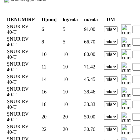
DENUMIRE
D[mm]
kg/rola
m/rola
UM
ȘNUR RV
6
5
91.00
40-T
ȘNUR RV
8
5
66.70
40-T
ȘNUR RV
10
10
80.00
40-T
ȘNUR RV
12
10
71.42
40-T
ȘNUR RV
14
10
45.45
40-T
ȘNUR RV
16
10
38.46
40-T
ȘNUR RV
18
10
33.33
40-T
ȘNUR RV
20
20
50.00
40-T
ȘNUR RV
22
20
30.76
40-T
ȘNUR RV