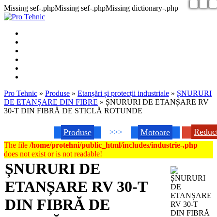
Missing sef-.phpMissing sef-.phpMissing dictionary-.php
Pro Tehnic
»
Produse
»
Etanșări și protecții industriale
»
ȘNURURI
DE ETANȘARE DIN FIBRE
»
ȘNURURI DE ETANȘARE RV
30-T DIN FIBRĂ DE STICLĂ ROTUNDE
Reduc
Produse
Motoare
>>>
The file
/home/protehni/public_html/includes/industrie-.php
does not exist or is not readable!
ȘNURURI DE
ETANȘARE RV 30-T
DIN FIBRĂ DE