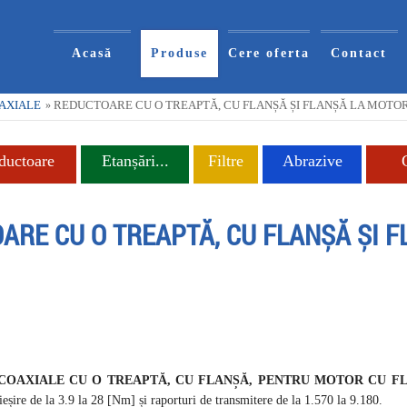
Acasă
Produse
Cere oferta
Contact
AXIALE
REDUCTOARE CU O TREAPTĂ, CU FLANȘĂ ȘI FLANȘĂ LA MOTO
»
ductoare
Etanșări...
Filtre
Abrazive
ARE CU O TREAPTĂ, CU FLANȘĂ ȘI F
OAXIALE CU O TREAPTĂ, CU FLANȘĂ, PENTRU MOTOR CU FLA
eșire de la 3.9 la 28 [Nm] și raporturi de transmitere de la 1.570 la 9.180.