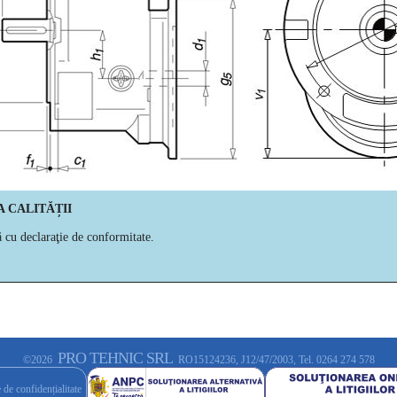
A CALITĂȚII
ă cu declaraţie de conformitate.
PRO TEHNIC SRL
©2026
RO15124236, J12/47/2003, Tel. 0264 274 578
 de confidențialitate