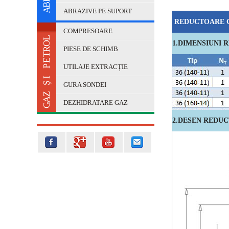
B
A
ABRAZIVE PE SUPORT
REDUCTOARE 
COMPRESOARE
L
1.DIMENSIUNI
O
PIESE DE SCHIMB
R
T
E
UTILAJE EXTRACȚIE
P
I
Ș
GURA SONDEI
Z
A
DEZHIDRATARE GAZ
G
2.DESEN REDU