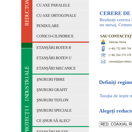
A
O
CU AXE PARALELE
T
C
CERERE DE
U
CU AXE ORTOGONALE
D
Realizați cererea
E
R
un mesaj. Comenz
PENDULARE
CONICO-CILINDRICE
SAU CONTACTAȚ
Valerian Morar
ETANȘĂRI
ROTEN R
(+40) 732 009 704
(+40) 264 274 578
ETANȘĂRI
ROTEN U
vmorar@pro-tehnic
E
ETANȘĂRI MECANICE
L
A
I
ŞNURURI FIBRE
R
Definiți regimu
T
S
ŞNURURI GRAFIT
U
D
Turația de ieșire 
N
ŞNURURI TEFLON
I
I
Alegeți reduct
ŞNURURI SPECIALE
I
Ț
C
E
CE ȘNUR SĂ ALEG?
T
O
R
ETANȘĂRI FILETE