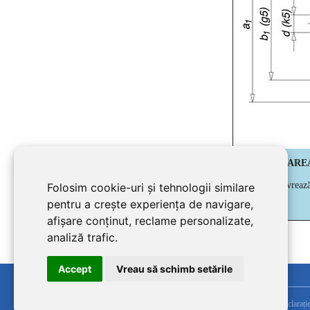
3.CERTIFICARE
Produsul se livreaz
Folosim cookie-uri și tehnologii similare
pentru a crește experiența de navigare,
afișare conținut, reclame personalizate,
analiză trafic.
Accept
Vreau să schimb setările
Declarație