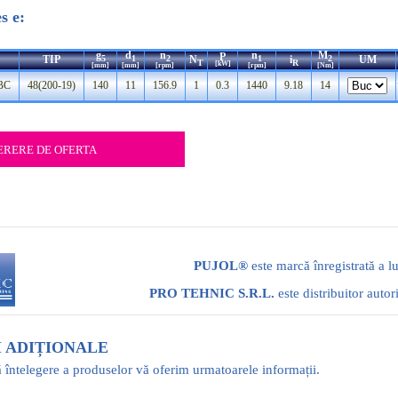
s e:
g
d
n
n
M
P
TIP
N
i
UM
5
1
2
1
2
T
R
[kW]
[mm]
[mm]
[rpm]
[rpm]
[Nm]
BC
48(200-19)
140
11
156.9
1
0.3
1440
9.18
14
PUJOL®
este marcă înregistrată a l
PRO TEHNIC S.R.L.
este distribuitor autor
 ADIȚIONALE
 întelegere a produselor vă oferim urmatoarele informații.