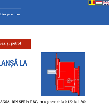
Despre noi
R
Gaz și petrol
LANȘĂ LA
NȘĂ, DIN SERIA RBC,
au o putere de la 0.122 la 1.500