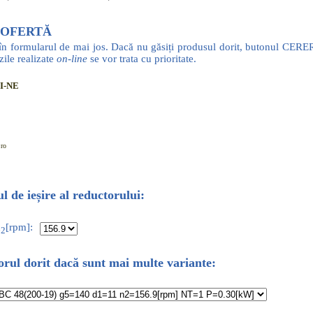
 OFERTĂ
 în formularul de mai jos. Dacă nu găsiți produsul dorit, butonul CER
ile realizate
on-line
se vor trata cu prioritate.
I-NE
.ro
l de ieșire al reductorului:
n
[rpm]:
2
orul dorit dacă sunt mai multe variante: