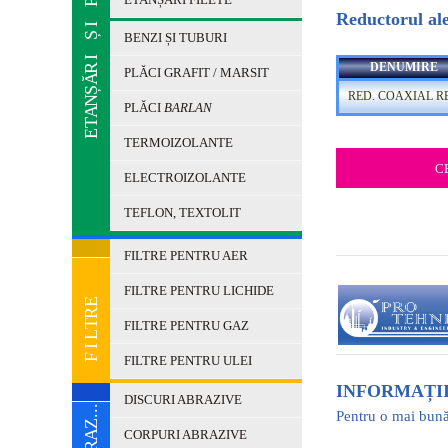
P
Reductorul ale
I
Ș
BENZI ȘI TUBURI
I
DENUMIRE
R
PLĂCI GRAFIT / MARSIT
Ă
Ș
RED. COAXIAL R
N
PLĂCI
BARLAN
A
T
E
TERMOIZOLANTE
ELECTROIZOLANTE
TEFLON, TEXTOLIT
FILTRE PENTRU AER
FILTRE PENTRU LICHIDE
E
R
T
FILTRE PENTRU GAZ
L
I
F
FILTRE PENTRU ULEI
INFORMAȚII
DISCURI ABRAZIVE
...
Pentru o mai bună
Z
CORPURI ABRAZIVE
A
R