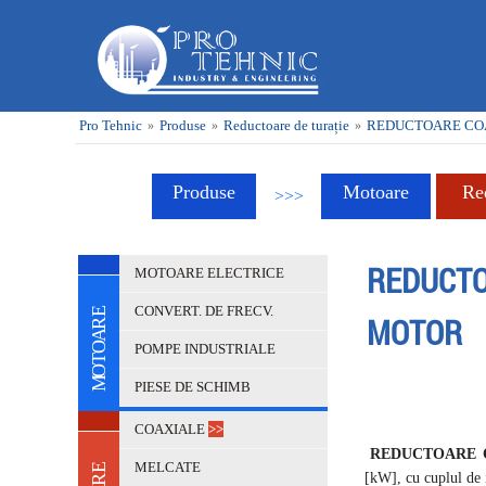
Pro Tehnic
Produse
Reductoare de turație
REDUCTOARE CO
»
»
»
Produse
Motoare
Re
>>>
REDUCTO
MOTOARE ELECTRICE
CONVERT. DE FRECV.
E
MOTOR
R
A
O
POMPE INDUSTRIALE
T
O
M
PIESE DE SCHIMB
COAXIALE
>>
REDUCTOARE C
MELCATE
E
[kW], cu cuplul de i
R