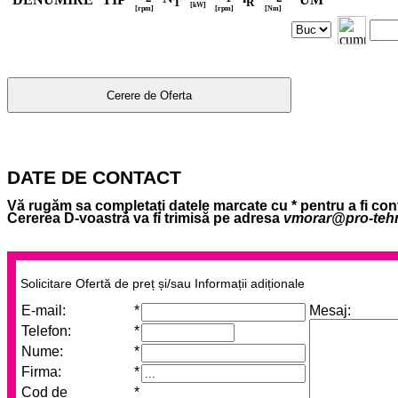
T
R
[kW]
[rpm]
[rpm]
[Nm]
DATE DE CONTACT
Vă rugăm sa completați datele marcate cu
*
pentru a fi cont
Cererea D-voastră va fi trimisă pe adresa
vmorar@pro-tehn
Solicitare Ofertă de preț și/sau Informații adiționale
E-mail:
*
Mesaj:
Telefon:
*
Nume:
*
Firma:
*
Cod de
*