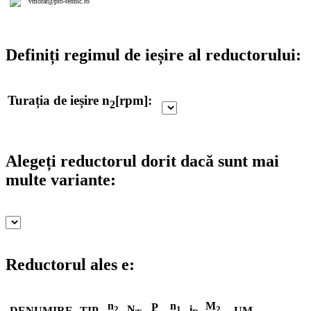
vmorar@pro-tehnic.ro
Definiți regimul de ieșire al reductorului:
Turația de ieșire n
[rpm]:
2
Alegeți reductorul dorit dacă sunt mai
multe variante:
Reductorul ales e:
n
n
M
P
N
i
2
1
2
DENUMIRE
TIP
UM