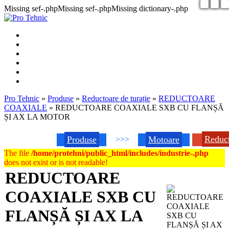
Missing sef-.phpMissing sef-.phpMissing dictionary-.php
Pro Tehnic
»
Produse
»
Reductoare de turație
»
REDUCTOARE
COAXIALE
»
REDUCTOARE COAXIALE SXB CU FLANȘĂ
ȘI AX LA MOTOR
Reduc
Produse
Motoare
>>>
The file
/home/protehni/public_html/includes/industrie-.php
does not exist or is not readable!
REDUCTOARE
COAXIALE SXB CU
FLANȘĂ ȘI AX LA