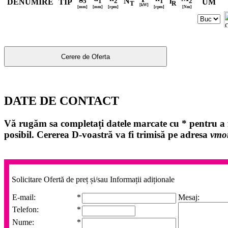
N
i
5
1
2
1
2
DENUMIRE
TIP
UM
T
R
[kW]
[mm]
[mm]
[rpm]
[rpm]
[Nm]
DATE DE CONTACT
Vă rugăm sa completați datele marcate cu
*
pentru a f
posibil. Cererea D-voastră va fi trimisă pe adresa
vmo
Solicitare Ofertă de preț și/sau Informații adiționale
E-mail:
*
Mesaj:
Telefon:
*
Nume:
*