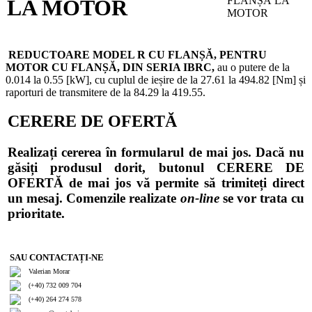
LA MOTOR
REDUCTOARE MODEL R CU FLANȘĂ, PENTRU
MOTOR CU FLANȘĂ, DIN SERIA IBRC,
au o putere de la
0.014 la 0.55 [kW], cu cuplul de ieșire de la 27.61 la 494.82 [Nm] și
raporturi de transmitere de la 84.29 la 419.55.
CERERE DE OFERTĂ
Realizați cererea în formularul de mai jos. Dacă nu
găsiți produsul dorit, butonul CERERE DE
OFERTĂ de mai jos vă permite să trimiteți direct
un mesaj. Comenzile realizate
on-line
se vor trata cu
prioritate.
SAU CONTACTAȚI-NE
Valerian Morar
(+40) 732 009 704
(+40) 264 274 578