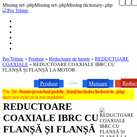
Missing sef-.phpMissing sef-.phpMissing dictionary-.php
Pro Tehnic
»
Produse
»
Reductoare de turație
»
REDUCTOARE
COAXIALE
»
REDUCTOARE COAXIALE IBRC CU
FLANȘĂ ȘI FLANȘĂ LA MOTOR
Reduc
Produse
Motoare
>>>
The file
/home/protehni/public_html/includes/industrie-.php
does not exist or is not readable!
REDUCTOARE
COAXIALE IBRC CU
FLANȘĂ ȘI FLANȘĂ