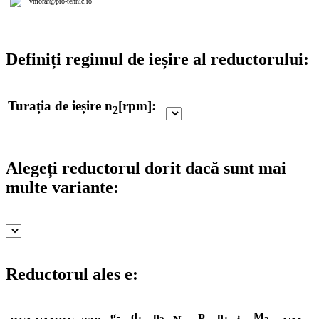
vmorar@pro-tehnic.ro
Definiți regimul de ieșire al reductorului:
Turația de ieșire n
[rpm]:
2
Alegeți reductorul dorit dacă sunt mai
multe variante:
Reductorul ales e:
g
d
n
n
M
P