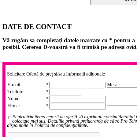
DATE DE CONTACT
Vă rugăm sa completați datele marcate cu
*
pentru a f
posibil. Cererea D-voastră va fi trimisă pe adresa
ovid
Solicitare Ofertă de preț și/sau Informații adiționale
E-mail:
*
Mesaj:
Telefon:
*
Nume:
*
Firma:
*
Pentru trimiterea cererii de ofertă vă exprimați consimțământul 
colectate mai sus. Detaliile privind prelucrarea de către Pro Teh
disponibile în Politica de confidențialitate.