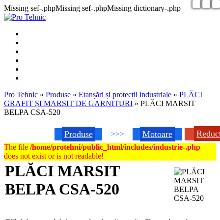
Missing sef-.phpMissing sef-.phpMissing dictionary-.php
Pro Tehnic
»
Produse
»
Etanșări și protecții industriale
»
PLĂCI
GRAFIT ȘI MARSIT DE GARNITURI
»
PLĂCI MARSIT
BELPA CSA-520
Reduc
Produse
Motoare
>>>
The file
/home/protehni/public_html/includes/industrie-.php
does not exist or is not readable!
PLĂCI MARSIT
BELPA CSA-520