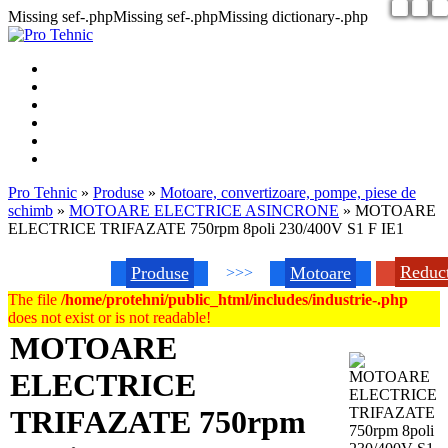
Missing sef-.phpMissing sef-.phpMissing dictionary-.php
Pro Tehnic
»
Produse
»
Motoare, convertizoare, pompe, piese de
schimb
»
MOTOARE ELECTRICE ASINCRONE
»
MOTOARE
ELECTRICE TRIFAZATE 750rpm 8poli 230/400V S1 F IE1
Reduc
Produse
Motoare
>>>
The file
/home/protehni/public_html/includes/industrie-.php
does not exist or is not readable!
MOTOARE
ELECTRICE
TRIFAZATE 750rpm