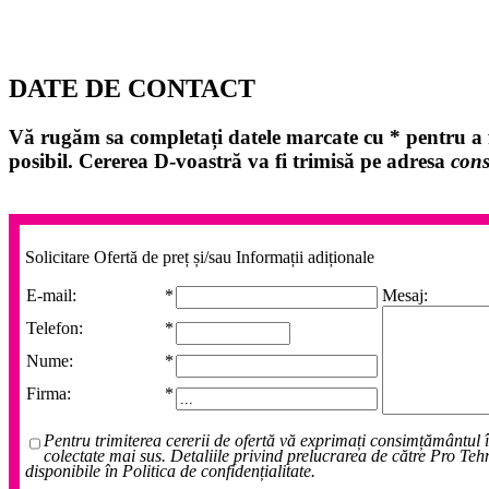
DATE DE CONTACT
Vă rugăm sa completați datele marcate cu
*
pentru a f
posibil. Cererea D-voastră va fi trimisă pe adresa
cons
Solicitare Ofertă de preț și/sau Informații adiționale
E-mail:
*
Mesaj:
Telefon:
*
Nume:
*
Firma:
*
Pentru trimiterea cererii de ofertă vă exprimați consimțământul 
colectate mai sus. Detaliile privind prelucrarea de către Pro Teh
disponibile în Politica de confidențialitate.