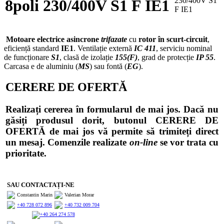
8poli 230/400V S1 F IE1
Motoare electrice asincrone
trifazate
cu
rotor în scurt-circuit
,
eficiență standard
IE1
. Ventilație externă
IC 411
, serviciu nominal
de funcționare
S1
, clasă de izolație
155(F)
, grad de protecție
IP 55
.
Carcasa e de aluminiu (
MS
) sau fontă (
EG
).
CERERE DE OFERTĂ
Realizați cererea în formularul de mai jos. Dacă nu
găsiți produsul dorit, butonul CERERE DE
OFERTĂ de mai jos vă permite să trimiteți direct
un mesaj. Comenzile realizate
on-line
se vor trata cu
prioritate.
SAU CONTACTAȚI-NE
Constantin Marin
Valerian Morar
+40 728 072 896
+40 732 009 704
+40 264 274 578