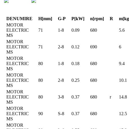
DENUMIRE
H[mm]
G-P
P[kW]
n[rpm]
R
m[kg
MOTOR
ELECTRIC
71
1-8
0.09
680
5.6
MS
MOTOR
ELECTRIC
71
2-8
0.12
690
6
MS
MOTOR
ELECTRIC
80
1-8
0.18
680
9.4
MS
MOTOR
ELECTRIC
80
2-8
0.25
680
10.1
MS
MOTOR
ELECTRIC
80
3-8
0.37
680
r
14.8
MS
MOTOR
ELECTRIC
90
S-8
0.37
680
12.5
MS
MOTOR