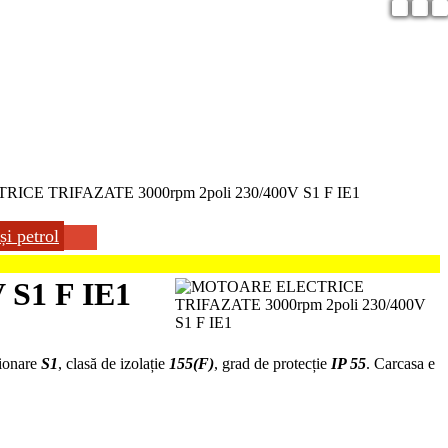
CE TRIFAZATE 3000rpm 2poli 230/400V S1 F IE1
și petrol
S1 F IE1
ționare
S1
, clasă de izolație
155(F)
, grad de protecție
IP 55
. Carcasa e