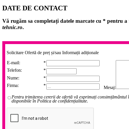
DATE DE CONTACT
Vă rugăm sa completați datele marcate cu
*
pentru a f
tehnic.ro
.
Solicitare Ofertă de preț și/sau Informații adiționale
E-mail:
*
Telefon:
*
Nume:
*
Firma:
*
Mesaj:
Pentru trimiterea cererii de ofertă vă exprimați consimțământul î
disponibile în Politica de confidențialitate.