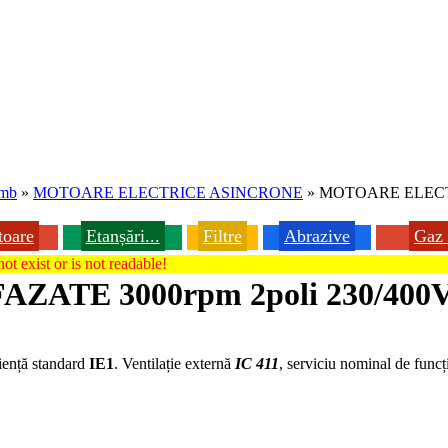
imb
»
MOTOARE ELECTRICE ASINCRONE
»
MOTOARE ELECTRI
toare
Etanșări...
Filtre
Abrazive
Gaz 
ot exist or is not readable!
TE 3000rpm 2poli 230/400V 
ciență standard
IE1
. Ventilație externă
IC 411
, serviciu nominal de func