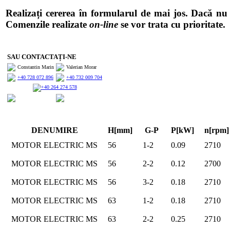
Realizați cererea în formularul de mai jos. Dacă 
Comenzile realizate
on-line
se vor trata cu prioritate.
SAU CONTACTAȚI-NE
Constantin Marin
Valerian Morar
+40 728 072 896
+40 732 009 704
+40 264 274 578
DENUMIRE
H[mm]
G-P
P[kW]
n[rpm]
MOTOR ELECTRIC MS
56
1-2
0.09
2710
MOTOR ELECTRIC MS
56
2-2
0.12
2700
MOTOR ELECTRIC MS
56
3-2
0.18
2710
MOTOR ELECTRIC MS
63
1-2
0.18
2710
MOTOR ELECTRIC MS
63
2-2
0.25
2710