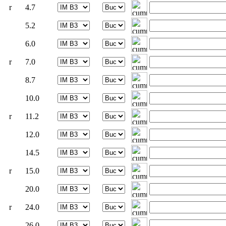
r
4.7
5.2
6.0
r
7.0
8.7
10.0
r
11.2
12.0
14.5
r
15.0
20.0
r
24.0
26.0