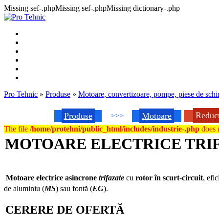
Missing sef-.phpMissing sef-.phpMissing dictionary-.php
Pro Tehnic
»
Produse
»
Motoare, convertizoare, pompe, piese de sch
Reduc
Produse
Motoare
>>>
The file
/home/protehni/public_html/includes/industrie-.php
does n
MOTOARE ELECTRICE TRIFAZA
Motoare electrice asincrone
trifazate
cu
rotor în scurt-circuit
, efi
de aluminiu (
MS
) sau fontă (
EG
).
CERERE DE OFERTĂ