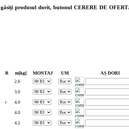
nu găsiți produsul dorit, butonul CERERE DE OFERTĂ d
R
m[kg]
MONTAJ
UM
AȘ DORI
2.6
3.0
r
4.0
4.0
4.2