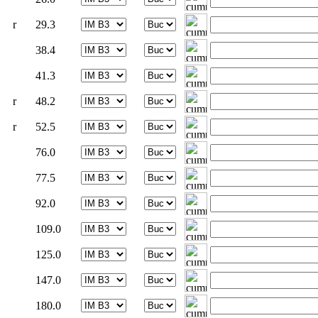
r
29.3
38.4
41.3
r
48.2
r
52.5
76.0
77.5
92.0
109.0
125.0
147.0
180.0