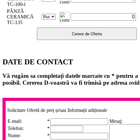
TC-100-l
PÂNZĂ
CERAMICĂ
TC-135
DATE DE CONTACT
Vă rugăm sa completați datele marcate cu
*
pentru a f
posibil. Cererea D-voastră va fi trimisă pe adresa
ovid
Solicitare Ofertă de preț și/sau Informații adiționale
E-mail:
*
Mesaj:
Telefon:
*
Nume:
*