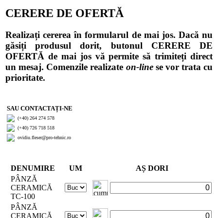
CERERE DE OFERTĂ
Realizați cererea în formularul de mai jos. Dacă nu
găsiți produsul dorit, butonul CERERE DE
OFERTĂ de mai jos vă permite să trimiteți direct
un mesaj. Comenzile realizate
on-line
se vor trata cu
prioritate.
SAU CONTACTAȚI-NE
(+40) 264 274 578
(+40) 726 718 518
ovidiu.fleser@pro-tehnic.ro
DENUMIRE
UM
AȘ DORI
PÂNZĂ
CERAMICĂ
TC-100
PÂNZĂ
CERAMICĂ