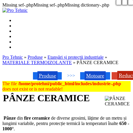
Missing sef-.phpMissing sef-.phpMissing dictionary-.php
Pro Tehnic
»
Produse
»
Etanșări și protecții industriale
»
MATERIALE TERMOIZOLANTE
»
PÂNZE CERAMICE
Reduc
Produse
Motoare
>>>
The file
/home/protehni/public_html/includes/industrie-.php
does not exist or is not readable!
PÂNZE CERAMICE
Pânze
din
fire ceramice
de diverse grosimi, lăţime de un metru și
lungimi variabile, pentru protecție termică la temperaturi înalte
650 -
1000°
.