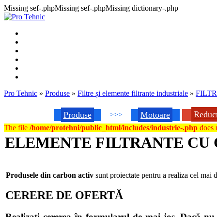
Missing sef-.phpMissing sef-.phpMissing dictionary-.php
Pro Tehnic
»
Produse
»
Filtre și elemente filtrante industriale
»
FILT
Reduc
Produse
Motoare
>>>
The file
/home/protehni/public_html/includes/industrie-.php
does n
ELEMENTE FILTRANTE CU 
Produsele din carbon activ
sunt proiectate pentru a realiza cel mai d
CERERE DE OFERTĂ
Realizați cererea în formularul de mai jos. Dacă 