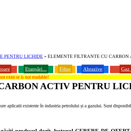
RE PENTRU LICHIDE
»
ELEMENTE FILTRANTE CU CARBON A
toare
Etanșări...
Filtre
Abrazive
Gaz 
ot exist or is not readable!
CARBON ACTIV PENTRU LIC
ure aplicatii existente în industria petrolului și a gazului. Sunt disponib
nu găsiți produsul dorit, butonul CERERE DE OFERTĂ d