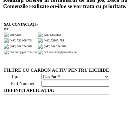
Comenzile realizate
on-line
se vor trata cu prioritate.
SAU CONTACTAȚI-
NE
Dan Onet
Raul Costiniuc
(+40) 732 009 705
(+40) 726671758
(+40) 264 274 578
(+40) 264 274 578
dan.onet@pro-tehnic.ro
raul.costiniuc@pro-tehnic.ro
FILTRE CU CARBON ACTIV PENTRU LICHIDE
Tip:
Part Number
DEFINIȚI APLICAȚIA: