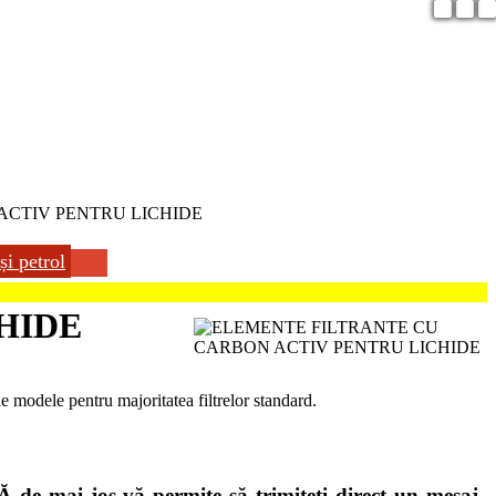
CTIV PENTRU LICHIDE
și petrol
HIDE
ile modele pentru majoritatea filtrelor standard.
e mai jos vă permite să trimiteți direct un mesaj.