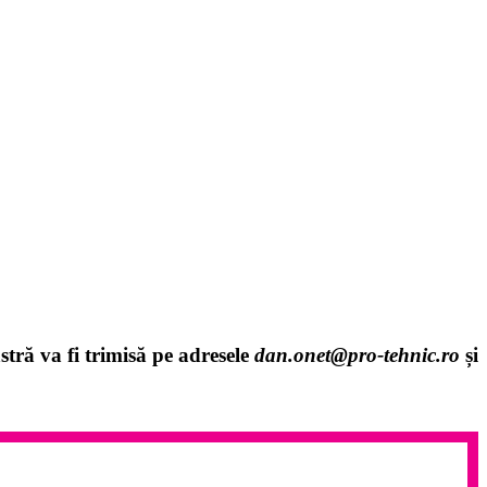
stră va fi trimisă pe adresele
dan.onet@pro-tehnic.ro
și