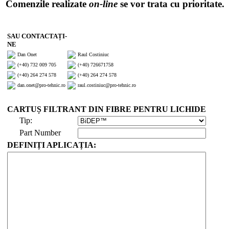
Comenzile realizate
on-line
se vor trata cu prioritate.
SAU CONTACTAȚI-
NE
Dan Onet
Raul Costiniuc
(+40) 732 009 705
(+40) 726671758
(+40) 264 274 578
(+40) 264 274 578
dan.onet@pro-tehnic.ro
raul.costiniuc@pro-tehnic.ro
CARTUȘ FILTRANT DIN FIBRE PENTRU LICHIDE
Tip:
Part Number
DEFINIȚI APLICAȚIA: