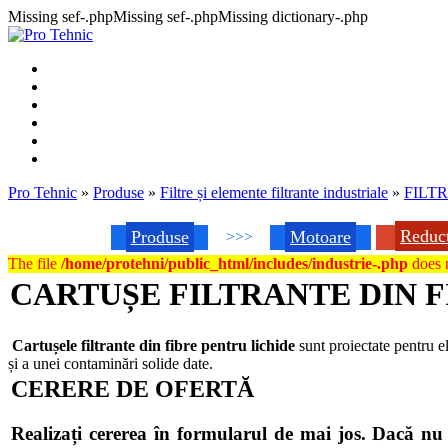
Missing sef-.phpMissing sef-.phpMissing dictionary-.php
Pro Tehnic
»
Produse
»
Filtre și elemente filtrante industriale
»
FILT
Reduc
Produse
Motoare
>>>
The file
/home/protehni/public_html/includes/industrie-.php
does n
CARTUȘE FILTRANTE DIN F
Cartușele filtrante din fibre pentru lichide
sunt proiectate pentru el
și a unei contaminări solide date.
CERERE DE OFERTĂ
Realizați cererea în formularul de mai jos. Dacă 