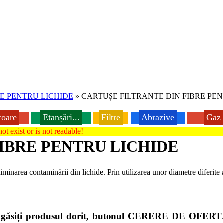
RE PENTRU LICHIDE
»
CARTUȘE FILTRANTE DIN FIBRE PEN
toare
Etanșări...
Filtre
Abrazive
Gaz 
ot exist or is not readable!
IBRE PENTRU LICHIDE
iminarea contaminării din lichide. Prin utilizarea unor diametre diferite a
nu găsiți produsul dorit, butonul CERERE DE OFERTĂ d