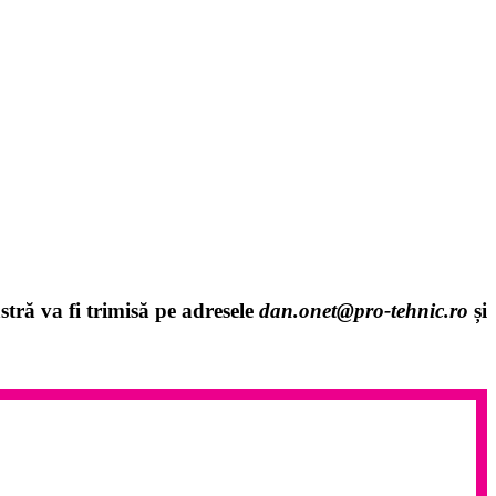
stră va fi trimisă pe adresele
dan.onet@pro-tehnic.ro
și