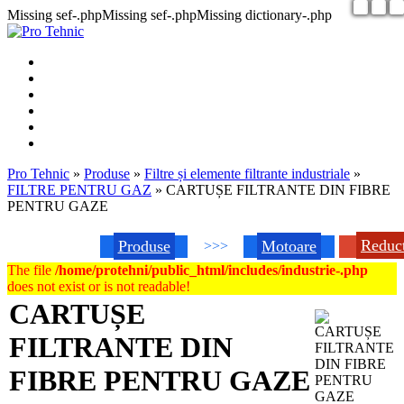
Missing sef-.phpMissing sef-.phpMissing dictionary-.php
Pro Tehnic
»
Produse
»
Filtre și elemente filtrante industriale
»
FILTRE PENTRU GAZ
»
CARTUȘE FILTRANTE DIN FIBRE
PENTRU GAZE
Reduc
Produse
Motoare
>>>
The file
/home/protehni/public_html/includes/industrie-.php
does not exist or is not readable!
CARTUȘE
FILTRANTE DIN
FIBRE PENTRU GAZE