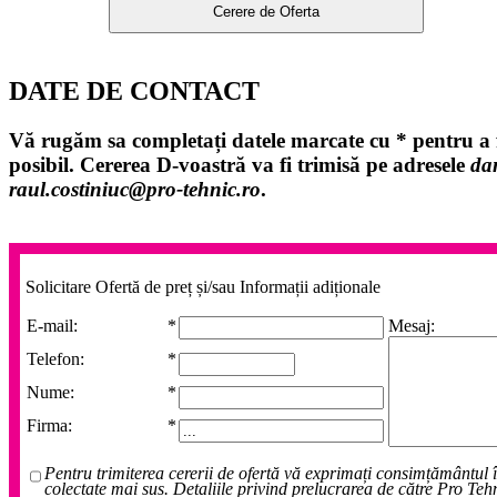
DATE DE CONTACT
Vă rugăm sa completați datele marcate cu
*
pentru a f
posibil. Cererea D-voastră va fi trimisă pe adresele
da
raul.costiniuc@pro-tehnic.ro
.
Solicitare Ofertă de preț și/sau Informații adiționale
E-mail:
*
Mesaj:
Telefon:
*
Nume:
*
Firma:
*
Pentru trimiterea cererii de ofertă vă exprimați consimțământul 
colectate mai sus. Detaliile privind prelucrarea de către Pro Teh