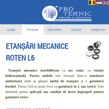
Acasă
Produse
Cere oferta
Contact
Despre noi
ETANȘĂRI MECANICE
ROTEN L6
Etanșări mecanice neechilibrate
cu
arc conic
, cu
rotație
bidirecțională
.
Partea mobilă
este formată dintr-o
armătură
ambutisată
unde se găsește
inelul de etanșare
și o
garnitură
burduf
. Partea fixă se poate livra cu
garnitură în L sau torică
. Este
destinată pentru
aplicații sau condiții de lucru improprii pentru
garnituri torice
.