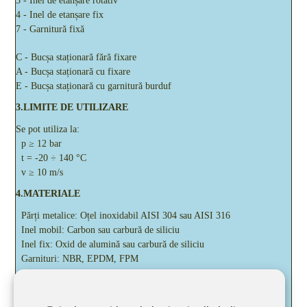
3 - Inel de etanșare rotativ
4 - Inel de etanșare fix
7 - Garnitură fixă
C - Bucșa staționară fără fixare
A - Bucșa staționară cu fixare
E - Bucșa staționară cu garnitură burduf
3.LIMITE DE UTILIZARE
Se pot utiliza la:
p ≥ 12 bar
t = -20 ÷ 140 °C
v ≥ 10 m/s
4.MATERIALE
Părți metalice: Oțel inoxidabil AISI 304 sau AISI 316
Inel mobil: Carbon sau carbură de siliciu
Inel fix: Oxid de alumină sau carbură de siliciu
Garnituri: NBR, EPDM, FPM
5.CERTIFICAREA CALITĂȚII
Produsul se livrează cu declaraţie de conformitate.