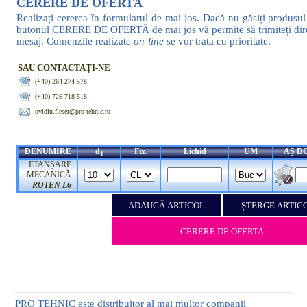
CERERE DE OFERTĂ
Realizați cererea în formularul de mai jos. Dacă nu găsiți produsul 
butonul CERERE DE OFERTĂ de mai jos vă permite să trimiteți dir
mesaj. Comenzile realizate
on-line
se vor trata cu prioritate.
SAU CONTACTAȚI-NE
(+40) 264 274 578
(+40) 726 718 518
ovidiu.fleser@pro-tehnic.ro
DENUMIRE
d
Fix.
Lichid
UM
AȘ D
1
ETANȘARE
MECANICĂ
ROTEN L6
PRO TEHNIC este distribuitor al mai multor companii