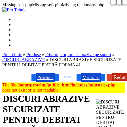
Missing sef-.phpMissing sef-.phpMissing dictionary-.php
Pro Tehnic
»
Produse
»
Discuri, corpuri și abrazive pe suport
»
DISCURI ABRAZIVE
»
DISCURI ABRAZIVE SECURIZATE
PENTRU DEBITAT PIATRĂ FORMA 41
Reduc
Produse
Motoare
>>>
The file
/home/protehni/public_html/includes/industrie-.php
does not exist or is not readable!
DISCURI ABRAZIVE
SECURIZATE
PENTRU DEBITAT