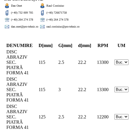
Dan Onet
Raul Costiniuc
(+40) 732 009 705
(+40) 726671758
(+40) 264 274 578
(+40) 264 274 578
dan.onet@pro-tehnic.ro
raul.costiniuc@pro-tehnic.ro
DENUMIRE
D[mm]
G[mm]
d[mm]
RPM
UM
DISC
ABRAZIV
SEC.
115
2.5
22.2
13300
PIATRĂ
FORMA 41
DISC
ABRAZIV
SEC.
115
3
22.2
13300
PIATRĂ
FORMA 41
DISC
ABRAZIV
SEC.
125
2.5
22.2
12200
PIATRĂ
FORMA 41