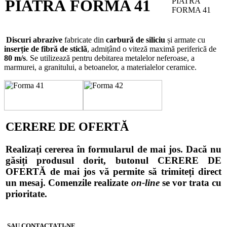
PIATRĂ FORMA 41
Discuri abrazive
fabricate din
carbură de siliciu
și armate cu
inserție de fibră de sticlă
, admițând o viteză maximă periferică de
80 m/s
. Se utilizează pentru debitarea metalelor neferoase, a
marmurei, a granitului, a betoanelor, a materialelor ceramice.
CERERE DE OFERTĂ
Realizați cererea în formularul de mai jos. Dacă nu
găsiți produsul dorit, butonul CERERE DE
OFERTĂ de mai jos vă permite să trimiteți direct
un mesaj. Comenzile realizate
on-line
se vor trata cu
prioritate.
SAU CONTACTAȚI-NE