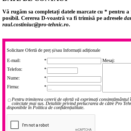
Vă rugăm sa completați datele marcate cu
*
pentru a f
posibil. Cererea D-voastră va fi trimisă pe adresele
da
raul.costiniuc@pro-tehnic.ro
.
Solicitare Ofertă de preț și/sau Informații adiționale
E-mail:
*
Mesaj:
Telefon:
*
Nume:
*
Firma:
*
Pentru trimiterea cererii de ofertă vă exprimați consimțământul 
colectate mai sus. Detaliile privind prelucrarea de către Pro Teh
disponibile în Politica de confidențialitate.